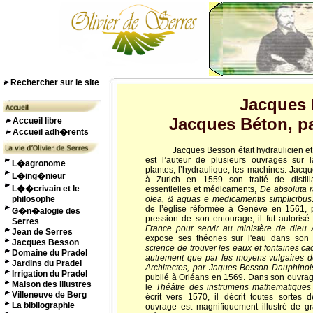
Rechercher sur le site
Jacques 
Jacques Béton, pa
Accueil libre
Accueil adh�rents
Jacques Besson était hydraulicien et math
est l’auteur de plusieurs ouvrages sur la
L�agronome
plantes, l’hydraulique, les machines. Jacq
L�ing�nieur
à Zurich en 1559 son traité de distill
L��crivain et le
essentielles et médicaments,
De absoluta r
philosophe
olea, & aquas e medicamentis simplicibus
de l’église réformée à Genève en 1561, p
G�n�alogie des
pression de son entourage, il fut autoris
Serres
France pour servir au ministère de dieu 
Jean de Serres
expose ses théories sur l'eau dans son
Jacques Besson
science de trouver les eaux et fontaines c
Domaine du Pradel
autrement que par les moyens vulgaires d
Jardins du Pradel
Architectes, par Jaques Besson Dauphinoi
Irrigation du Pradel
publié à Orléans en 1569. Dans son ouvrage
Maison des illustres
le
Théâtre des instrumens mathematiques
Villeneuve de Berg
écrit vers 1570, il décrit toutes sortes
La bibliographie
ouvrage est magnifiquement illustré de g