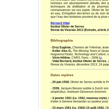
hommes ont abondamment débattu des prob
techniques de distillation et de pharma
connaissances sur ces sujets. Olivier de S
en eau, d’irrigation des terres ou de soi
que l’eau des fontaines provient de la pluie 
Bernard Vidal
Institut Olivier de Serres
Revue du Vivarais 2013 (Extraits, article 
Bibliographie
- Droz Eugénie,
Chemins de l’Hérésie, text
-
Keller Alex G.,
The Missing Years of Jacque
Huguenot Pastor, Technology and Culture
, 
-
Vérin Hélène
, CNRS, Paris – 2008
Ici
.
-
Vidal Bernard, Institut Olivier de Serres
,
Revue du Vivarais, décembre 2013, 24 page
Dates repères
- 20 juin 1558.
Olivier de Serres achète le P
-
1559.
Jacques Besson publie à Zurich son tr
simplicibus, Andream Gesnerum Iuniorem.
- 4 janvier 1561 (i.e. 1562, nouveau style).
L
d'aller à Genève demander un pasteur pour la
- 15 mars 1561 (i.e. 1562) 15 août 1562.
Ol