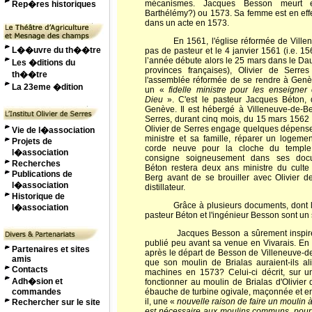
mécanismes. Jacques Besson meurt 
Rep�res historiques
Barthélémy?) ou 1573. Sa femme est en eff
dans un acte en 1573.
En 1561, l'église réformée de Villene
L��uvre du th��tre
pas de pasteur et le 4 janvier 1561 (i.e. 1
l’année débute alors le 25 mars dans le Da
Les �ditions du
provinces françaises), Olivier de Serre
th��tre
l'assemblée réformée de se rendre à Genè
La 23eme �dition
un «
fidelle ministre pour les enseigner
Dieu
». C'est le pasteur Jacques Béton, q
Genève. Il est hébergé à Villeneuve-de-Be
Serres, durant cinq mois, du 15 mars 1562
Olivier de Serres engage quelques dépenses
Vie de l�association
ministre et sa famille, réparer un logeme
Projets de
corde neuve pour la cloche du temple,
l�association
consigne soigneusement dans ses doc
Recherches
Béton restera deux ans ministre du culte
Publications de
Berg avant de se brouiller avec Olivier d
l�association
distillateur.
Historique de
Grâce à plusieurs documents, dont la le
l�association
pasteur Béton et l'ingénieur Besson sont un
Jacques Besson a sûrement inspiré les éc
publié peu avant sa venue en Vivarais. En 
Partenaires et sites
après le départ de Besson de Villeneuve-de-B
amis
que son moulin de Brialas auraient-ils a
Contacts
machines en 1573? Celui-ci décrit, sur un
Adh�sion et
fonctionner au moulin de Brialas d'Olivie
commandes
ébauche de turbine ogivale, maçonnée et enter
il, une «
nouvelle raison de faire un moulin à
Rechercher sur le site
est nécessaire aux moulins communs, pourv